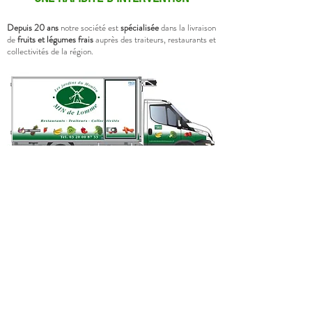
Depuis 20 ans
notre société est
spécialisée
dans la livraison
de
fruits et légumes frais
auprès des traiteurs, restaurants et
collectivités de la région.
AUCUNE QUANTITÉ MINIMUM EXIGÉE
Parce que vous avez des besoins précis, nous nous adaptons
et nous n'exigeons aucune quantité minimum, sauf produit
spécifique.
DES PRODUITS FRAIS, VARIÉS ET DISPONIBLES
Vous aimez varier les goûts et les saveurs, nous vous
proposons
une gamme de produits très étendue :
fruits et
légumes traditionnels, fruits et légumes secs, fruits
exotiques, cress, fleurs comestibles, jeunes pousses, herbes