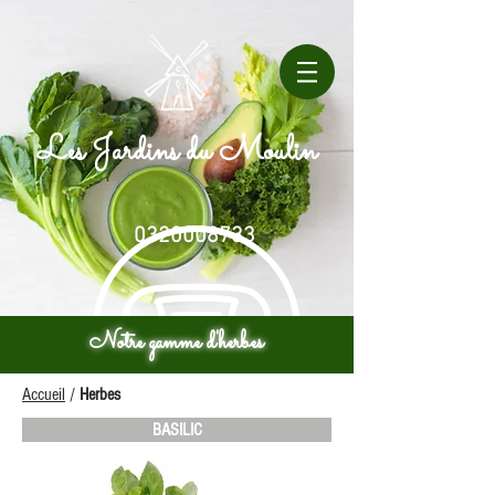
Les Jardins du Moulin
0320008733
Notre gamme d'herbes
Accueil
/
Herbes
BASILIC