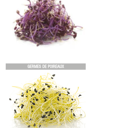
GERMES DE POIREAUX