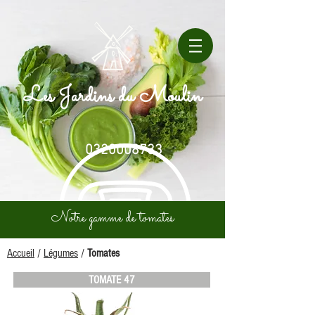
Les Jardins du Moulin
0320008733
Notre gamme de tomates
Accueil
/
Légumes
/
Tomates
TOMATE 47