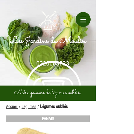
Les Jardins du Moulin
0320008733
Notre gamme de légumes oubliés
Accueil
/
Légumes
/
Légumes oubliés
PANAIS